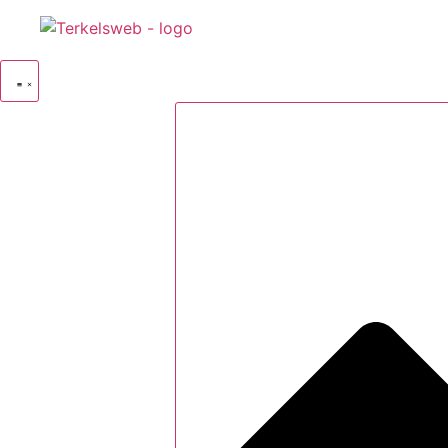
Videre
til
indhold