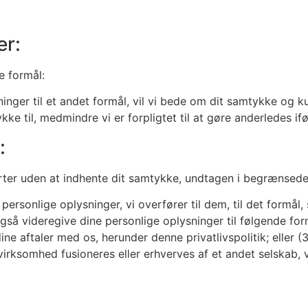
er:
e formål:
nger til et andet formål, vil vi bede om dit samtykke og k
ke til, medmindre vi er forpligtet til at gøre anderledes ifø
:
jeparter uden at indhente dit samtykke, undtagen i begræn
personlige oplysninger, vi overfører til dem, til det formål
så videregive dine personlige oplysninger til følgende form
ine aftaler med os, herunder denne privatlivspolitik; eller 
irksomhed fusioneres eller erhverves af et andet selskab, vi