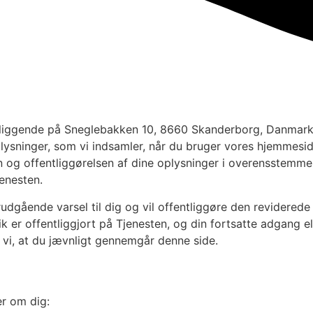
 beliggende på Sneglebakken 10, 8660 Skanderborg, Danmark
ysninger, som vi indsamler, når du bruger vores hjemmeside 
 og offentliggørelsen af dine oplysninger i overensstemmels
jenesten.
dgående varsel til dig og vil offentliggøre den reviderede p
er offentliggjort på Tjenesten, og din fortsatte adgang ell
r vi, at du jævnligt gennemgår denne side.
er om dig: