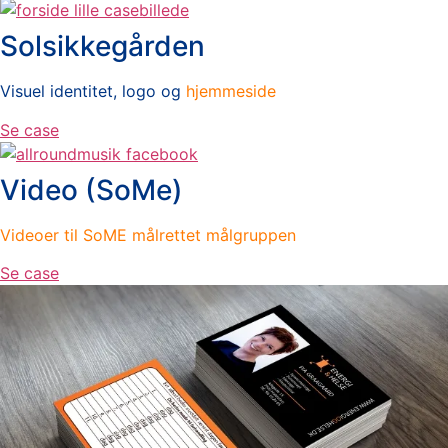
Solsikkegården
Visuel identitet, logo og
hjemmeside
Se case
Video (SoMe)
Videoer til SoME målrettet målgruppen
Se case