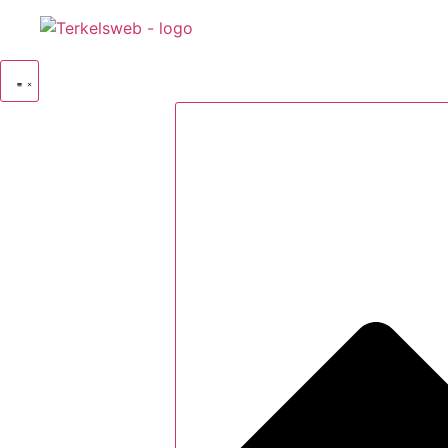
Videre
til
indhold